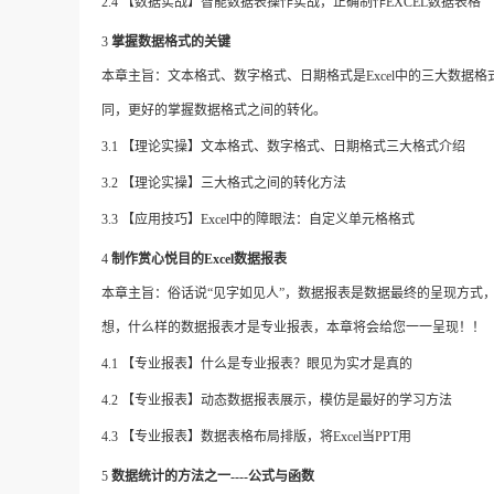
2.4
【数据实战】智能数据表操作实战，正确制作
EXCEL数据表格
3
掌握数据格式的关键
本章主旨：文本格式、数字格式、日期格式是
Excel中的三大数
同，更好的掌握数据格式之间的转化。
3.1 【理论实操】文本格式、数字格式、日期格式三大格式介绍
3.2 【理论实操】三大格式之间的转化方法
3.3
【应用技巧】
Excel中的障眼法：自定义单元格格式
4
制作赏心悦目的
Excel数据报表
本章主旨：俗话说
“见字如见人”，数据报表是数据最终的呈现方式
想，什么样的数据报表才是专业报表，本章将会给您一一呈现！！
4.1 【专业报表】什么是专业报表？眼见为实才是真的
4.2 【专业报表】动态数据报表展示，模仿是最好的学习方法
4.3
【专业报表】数据表格布局排版，将
Excel当PPT用
5
数据统计的方法之一
----公式与函数