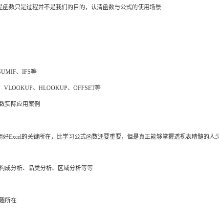
，但是函数只是过程并不是我们的目的，认清函数与公式的使用场景
SUMIF、IFS等
、VLOOKUP、HLOOKUP、OFFSET等
函数实际应用案例
使用好Excel的关键所在，比学习公式函数还要重要，但是真正能够掌握透视表精髓的人
、构成分析、品类分析、区域分析等等
乐趣所在