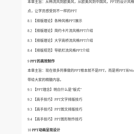
本章主旨：从韩流风到欧美风，从欧美风到中国风，
PPT的设计风
点，让学员感受到不一样的PPT
8.1
【排版理论】各种风格
PPT展示
8.2
【排版理论】简约卡片流风格
PPT介绍
8.3
【排版理论】大字高桥流风格
PPT介绍
8.4
【排版规范】导航栏流风格
PPT介绍
9
PPT的高效制作
本章主旨：现在很多同事做的
PPT根本就不是PPT，而是将PPT
带给大家的精髓内容。
9.1
【
PPT理念】明白什么是“版式”
9.2
【高手技巧】
PPT文字排版技巧
9.3
【高手技巧】
PPT图文排版技巧
9.4
【高手技巧】
PPT图形制作技巧
10
PPT动画呈现设计