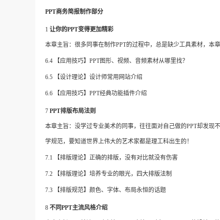
PPT商务简报制作部分
1
让你的
PPT变得更加精彩
本章主旨：很多同事在制作
PPT的过程中，总是缺少工具素材，本章
6.4
【应用技巧】
PPT图形、视频、音频素材从哪里找？
6.5
【设计理论】设计师常用网站介绍
6.6
【应用技巧】
PPT经典功能插件介绍
7
PPT排版布局法则
本章主旨：没学过专业美术的同事，往往面对自己做的
PPT却发
学规范，要知道世界上伟大的艺术家都是理工科出生的！
7.1 【排版理论】正确的排版，没有对比就没有伤害
7.2 【排版理论】培养专业的眼光，四大排版法制
7.3 【排版规范】颜色、字体、布局永恒的话题
8
不同
PPT主流风格介绍