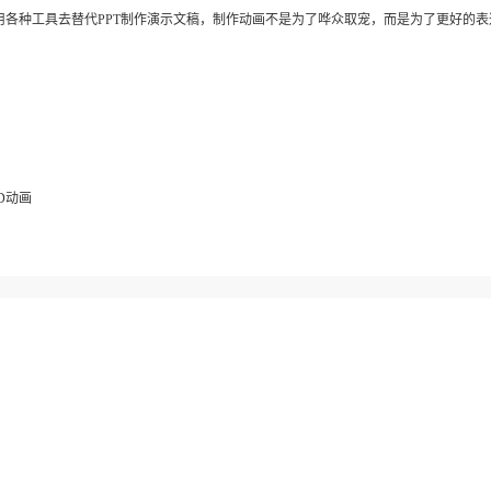
，可以用各种工具去替代PPT制作演示文稿，制作动画不是为了哗众取宠，而是为了更好的
D动画