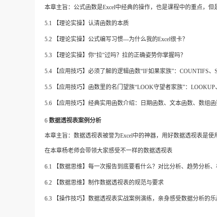
本章主旨：公式函数是
Excel中经典的操作，也是课程中的重点
5.1 【理论实操】认清函数的本质
5.2
【理论实操】公式编写习惯
---为什么我的Excel很卡？
5.3
【理论实操】你
“拉”过吗？拉的正确姿势你掌握吗？
5.4
【应用技巧】必须了解的逻辑函数
“IF如果家族”：COUNTIFS、
5.5
【应用技巧】函数里的名门望族
“LOOK守望者家族”：LOOKUP
5.6 【应用技巧】经典实用函数介绍：日期函数、文本函数、数组
6
数据透视表案例分析
本章主旨：数据透视表被誉为
Excel中的神器，用好数据透视表是
在本章杨老师会带领大家感受不一样的数据透视表
6.1 【数据思维】每一次报告到底要看什么？对比分析、趋势分析
6.2 【数据思维】制作数据透视表的规范与要求
6.3 【操作技巧】数据透视表实战案例演练，亲身感受数据分析的