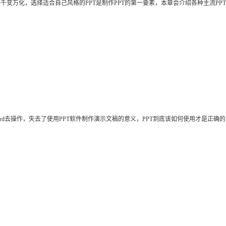
格千变万化，选择适合自己风格的PPT是制作PPT的第一要素，本章会介绍各种主流PP
当Word去操作，失去了使用PPT软件制作演示文稿的意义，PPT到底该如何使用才是正确