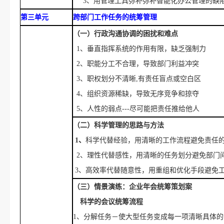
3、用管理工具弥补弥补智能化办公管理的缺
第三单元
跨部门工作任务的统筹管理
（一）行政沟通协调的困扰和难点
1、垂直指挥系统的作用有限，缺乏强制力
2、职能分工不合理，导致部门利益冲突
3、职权划分不清晰,有责任盲点或空白区
4、组织资源稀缺，导致无序竞争和掠夺
5、人性的弱点---尽可能把责任推给他人
（二）科学管理的思路与方法
1、
科学代替经验，用清晰的工作流程避免责任
2、理性代替感性，用清晰的任务划分避免部门
3、高效率代替随意性，用重组和优化手段避免
（三）情景演练：企业年会统筹策划案
科学的会议统筹流程
1、分解任务－使大型任务变成每一项清晰具体的