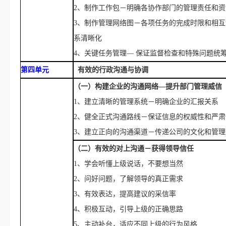
2、制作工作包－明确各协作部门的管理责任和
3、制作管理网络图－各项任务的完成时限和相
系清晰化
4、关键任务管理— 保证监督检查和特殊问题统
第四单元
有效的行政沟通与协调
（一）构建企业的沟通网络
—提升部门管理威信
1、建立清晰的管理系统－明确企业的汇报关系
2、
健全正式
沟通路线－保证信息的权威性和严肃
3、建立正向的沟通渠道－传递公司的文化和管理
（二）有效的对上沟通－获得领导信任
1、学会听懂上级说话，
不要想当然
2、
问好问题，了解领导的真正需求
3、有效表达，提高建议的采信率
4、积极互动，引导上级的正确思路
5、主动补台，适应不同上级的行为风格