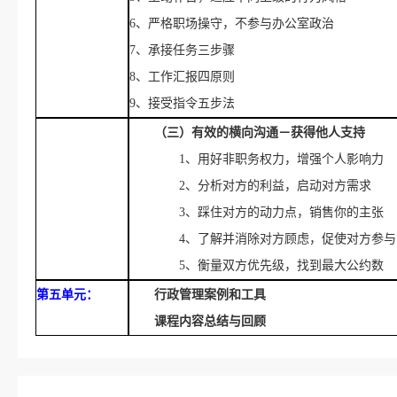
6、严格职场操守，不参与办公室政治
7、承接任务三步骤
8、工作汇报四原则
9、接受指令五步法
（三）有效的
横向沟通－获得他人支持
1、用好非职务权力，增强个人影响力
2、分析对方的利益，启动对方需求
3、踩住对方的动力点，销售你的主张
4、了解并消除对方顾虑，促使对方参与
5、衡量双方优先级，找到最大公约数
第五单元：
行政管理案例和工具
课程内容总结与回顾