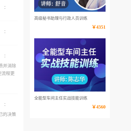
：
高级秘书助理与行政人员训练
￥4351
：
：
质并消除
使流程更
全能型车间主任实战技能训练
：
￥4560
己的决策