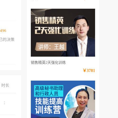
496
己的决策
销售精英2天强化训练
￥3781
时长
：