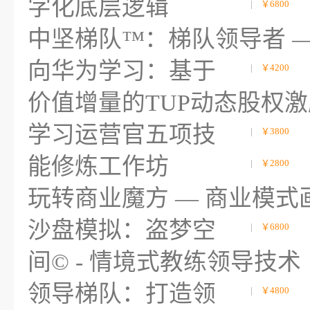
字化底层逻辑
|
￥6800
中坚梯队™：梯队领导者 
向华为学习：基于
|
￥4200
价值增量的TUP动态股权激
学习运营官五项技
|
￥3800
能修炼工作坊
|
￥2800
玩转商业魔方 — 商业模式
沙盘模拟：盗梦空
|
￥6800
间© - 情境式教练领导技术
领导梯队：打造领
|
￥4800