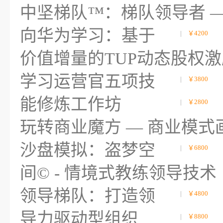
中坚梯队™：梯队领导者 
向华为学习：基于
|
￥4200
价值增量的TUP动态股权激
学习运营官五项技
|
￥3800
能修炼工作坊
|
￥2800
玩转商业魔方 — 商业模式
沙盘模拟：盗梦空
|
￥6800
间© - 情境式教练领导技术
领导梯队：打造领
|
￥4800
导力驱动型组织
|
￥8800