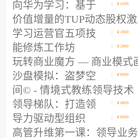
向华为学习：基于
|
￥4200
价值增量的TUP动态股权激
学习运营官五项技
|
￥3800
能修炼工作坊
|
￥2800
玩转商业魔方 — 商业模式
沙盘模拟：盗梦空
|
￥6800
间© - 情境式教练领导技术
领导梯队：打造领
|
￥4800
导力驱动型组织
|
￥8800
高管升维第一课：领导业务