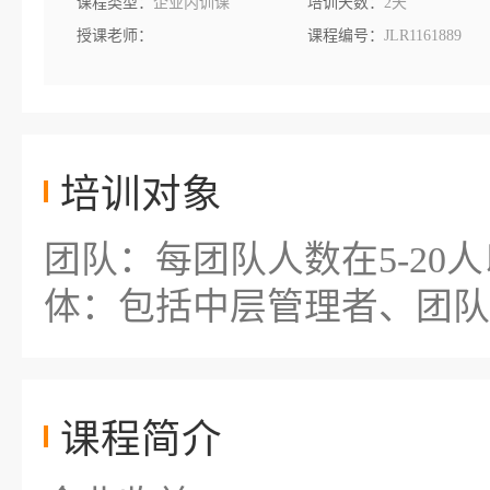
课程类型：
企业内训课
培训天数：
2天
授课老师：
课程编号：
JLR1161889
培训对象
团队：每团队人数在5-20
体：包括中层管理者、团队
课程简介