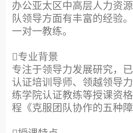
办公亚太区中高层人力资源
队领导方面有丰富的经验。
一对一教练。
专业背景
专注于领导力发展研究，已
认证培训导师、领越领导力
练学院认证教练等授课资格、美
程《克服团队协作的五种障