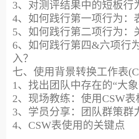
3、对测评结果中的短板行
4、如何践行第一项行为：
5、如何践行第二项行为：
6、如何践行第四&六项行为
入？
七、使用背景转换工作表(C
1、找出团队中存在的“大象
2、现场教练：使用CSW
3、学员分享：团队群策群
4、CSW表使用的关键点