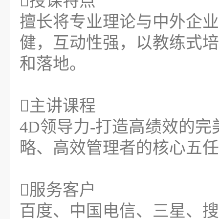
授课特点
擅长将专业理论与中外企业
健，互动性强，以教练式培
和落地。
主讲课程
4D领导力-打造高绩效的
略、高效管理者的核心五任
服务客户
百度、中国电信、三星、搜