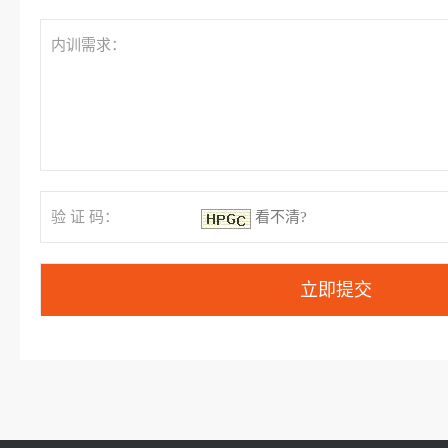
内训需求：
验 证 码：
看不清?