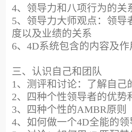
4、领导力和八项行为的关
5、领导力大师观点：领导
度以及业绩的关系
6、4D系统包含的内容及作
三、认识自己和团队
1、测评和讨论：了解自己
2、四种个性领导者的优势
3、四种个性的AMBR原则
4、如何做一个4D全能的领