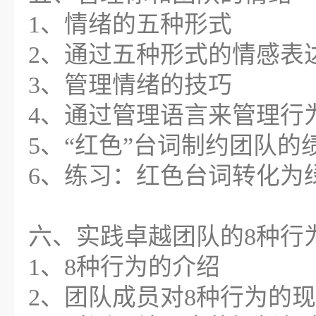
1、情绪的五种形式
2、通过五种形式的情感表
3、管理情绪的技巧
4、通过管理语言来管理行
5、“红色”台词制约团队的
6、练习：红色台词转化为
六、实践卓越团队的8种行
1、8种行为的介绍
2、团队成员对8种行为的