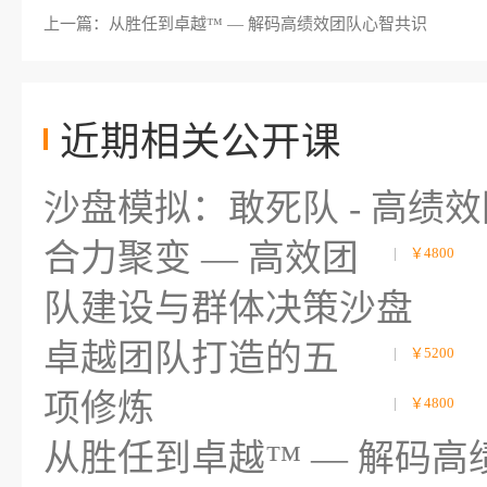
上一篇：从胜任到卓越™ — 解码高绩效团队心智共识
近期相关公开课
沙盘模拟：敢死队 - 高绩
合力聚变 — 高效团
|
￥4800
队建设与群体决策沙盘
卓越团队打造的五
|
￥5200
项修炼
|
￥4800
从胜任到卓越™ — 解码