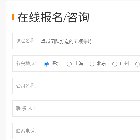
在线报名/咨询
课程名称：
参会地点：
深圳
上海
北京
广州
公司名称：
联 系 人 ：
联系电话：