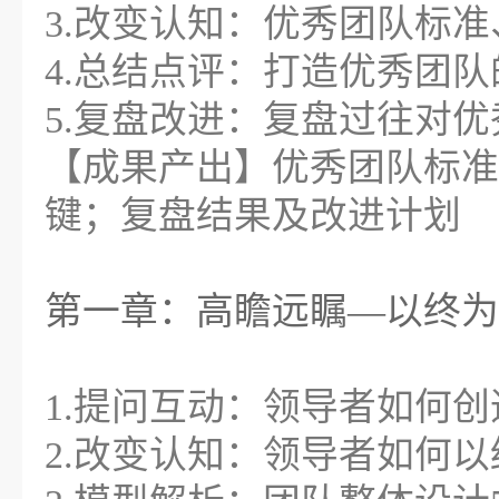
3.改变认知：优秀团队标
4.总结点评：打造优秀团队
5.复盘改进：复盘过往对
【成果产出】优秀团队标准
键；复盘结果及改进计划
第一章：高瞻远瞩—以
1.提问互动：领导者如何
2.改变认知：领导者如何