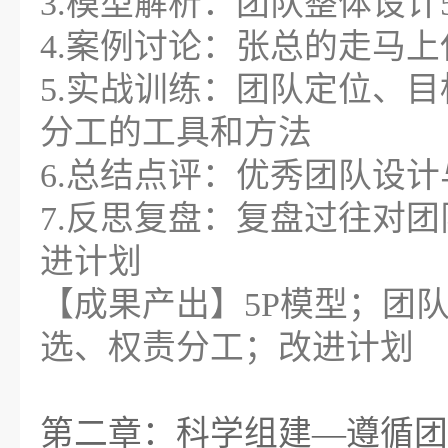
3.模型解析：团队整体设计
4.案例讨论：张总的走马上
5.实战训练：团队定位、
分工的工具和方法
6.总结点评：优秀团队设
7.反思复盘：复盘过往对
进计划
【成果产出】5P模型；团
选、权责分工；改进计划
第二章：科学组建—遵循