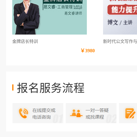
金牌店长特训
新时代公文写作
￥3980
报名服务流程