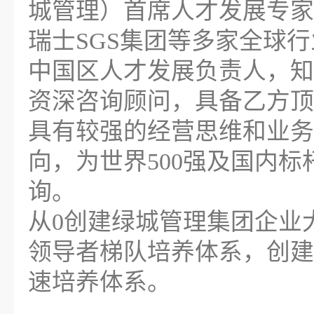
城管理）首席人才发展专家
瑞士SGS集团等多家全球行
中国区人才发展负责人，知
资深咨询顾问，具备乙方顶
具有较强的经营思维和业务
向，为世界500强及国内
询。
从0创建绿城管理集团企业
领导者梯队培养体系，创建
速培养体系。