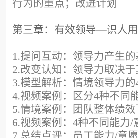
行为的重点；改进计划
第三章：有效领导—识
1.提问互动：领导力产生的
2.改变认知：领导力取决
3.模型解析：情境领导力的
4.视频案例：区分4种不同
5.情境案例：团队整体绩效
6.视频案例：4种不同能力
7.总结点评：员工能力/意