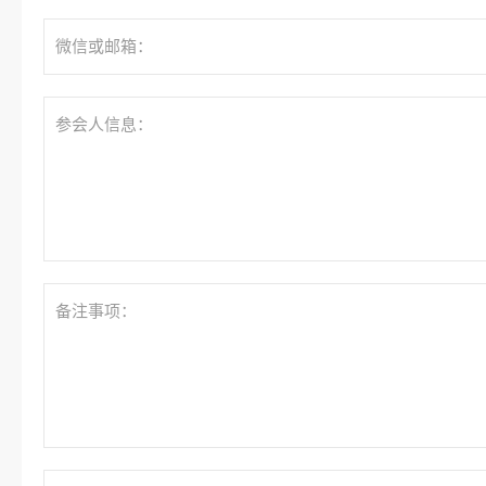
微信或邮箱：
参会人信息：
备注事项：