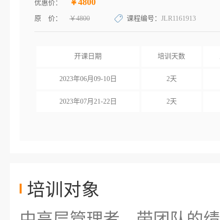
￥4800
优惠价：
原 价：
￥4800
课程编号：
JLR1161913
开课日期
培训天数
2023年06月09-10日
2天
2023年07月21-22日
2天
培训对象
中高层管理者、带团队的绩