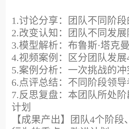
1.讨论分享：团队不同阶
2.改变认知：团队不同发
3.模型解析：布鲁斯·塔克
4.视频案例：区分团队发展
5.案例分析：一次挑战的冲
6.点评总结：不同阶段领
7.反思复盘：本团队所处
计划
【成果产出】团队4个阶段