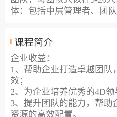
体：包括中层管理者、团队
课程简介
企业收益：
1、帮助企业打造卓越团队
效；
2、为企业培养优秀的4D
3、提升团队的能力，帮助
资源的高效配置。