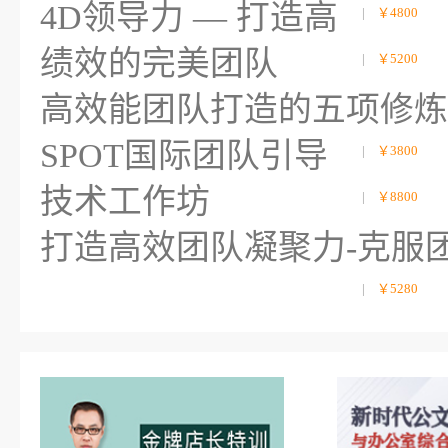
4D领导力 — 打造高
|
￥4800
绩效的完美团队
|
￥5200
高效能团队打造的五项修炼
SPOT国际团队引导
|
￥3800
技术工作坊
|
￥8800
打造高效团队凝聚力-克服
|
￥5280