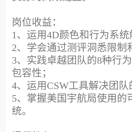
岗位收益：
1、运用4D颜色和行为系
2、学会通过测评洞悉限制
3、实践卓越团队的8种行
包容性；
4、运用CSW工具解决团
5、掌握美国宇航局使用的
统。