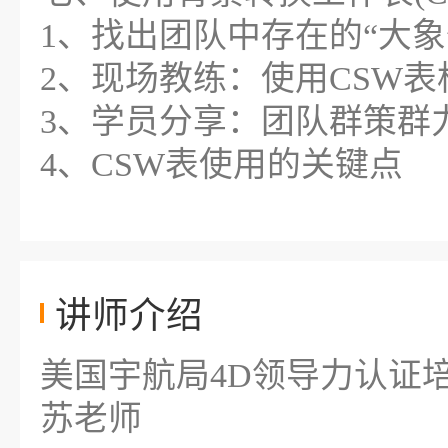
1、找出团队中存在的“大象
2、现场教练：使用CSW
3、学员分享：团队群策群
4、CSW表使用的关键点
讲师介绍
美国宇航局4D领导力认证
苏老师