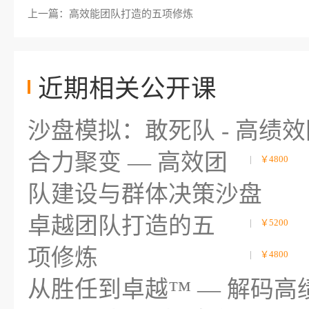
上一篇：高效能团队打造的五项修炼
近期相关公开课
沙盘模拟：敢死队 - 高绩
合力聚变 — 高效团
|
￥4800
队建设与群体决策沙盘
卓越团队打造的五
|
￥5200
项修炼
|
￥4800
从胜任到卓越™ — 解码