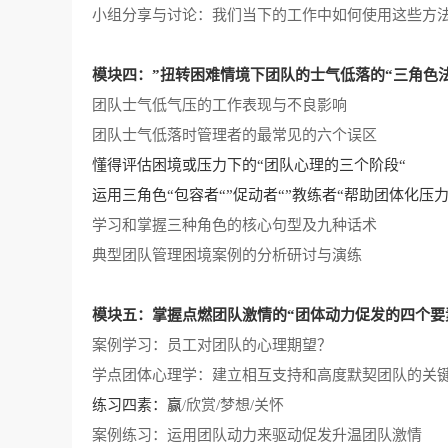
小组分享与讨论：我们当下的工作中如何使用这些方
模块四：
”扭转困难情境下团队的士气低落的“三角色
团队士气低气压的工作表现与不良影响
团队士气低落时管理者的最常见的六个误区
懂得评估困境或压力下的
“团队心理的三个阶段“
运用三角色
“包容者“”促动者“”教练者“帮助团体化压
学习和掌握三种角色的核心句型及九种话术
典型团队管理困境案例的分析研讨与演练
模块五：掌握点燃团队激情的
“团体动力促发的四个要
案例学习：员工对团队的心理期望？
学点团体心理学：建立相互支持和高度默契团队的关
练习四素：赢
/欣赏/梦想/关怀
案例练习：运用团队动力来驱动促发升温团队激情