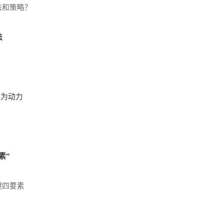
法和策略？
法
力为动力
素”
键四要素