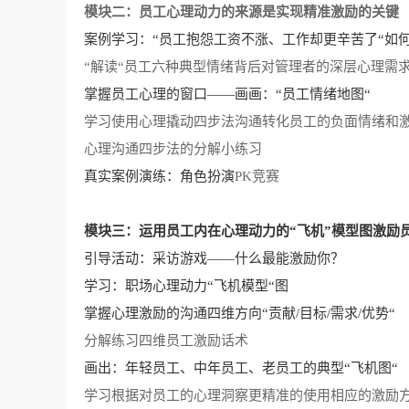
模块二：员工心理动力的来源是实现精准激励的关键
案例学习：
“员工抱怨工资不涨、工作却更辛苦了“如
“解读“员工六种典型情绪背后对管理者的深层心理需
掌握员工心理的窗口
——画画：“员工情绪地图“
学习使用心理撬动四步法沟通转化员工的负面情绪和
心理沟通四步法的分解小练习
真实案例演练：角色扮演
PK竞赛
模块三：运用员工内在心理动力的
“飞机”模型图激励
引导活动：采访游戏
——什么最能激励你？
学习：职场心理动力
“飞机模型“图
掌握心理激励的沟通四维方向
“贡献/目标/需求/优势“
分解练习四维员工激励话术
画出：年轻员工、中年员工、老员工的典型
“飞机图“
学习根据对员工的心理洞察更精准的使用相应的激励