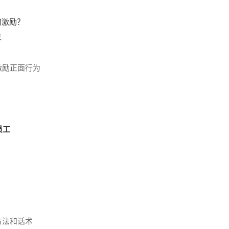
何激励？
求
激励正面行为
员工
方法和话术