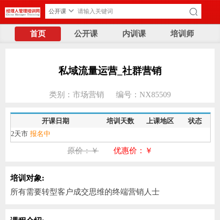
公开课
首页
公开课
内训课
培训师
私域流量运营_社群营销
类别：
市场营销
编号：NX85509
开课日期
培训天数
上课地区
状态
2天
市
报名中
原价：￥
优惠价：￥
培训对象:
所有需要转型客户成交思维的终端营销人士