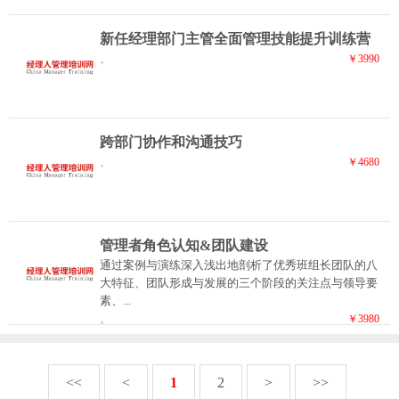
新任经理部门主管全面管理技能提升训练营
、
￥3990
跨部门协作和沟通技巧
、
￥4680
管理者角色认知&团队建设
通过案例与演练深入浅出地剖析了优秀班组长团队的八
大特征、团队形成与发展的三个阶段的关注点与领导要
素、...
、
￥3980
<<
<
1
2
>
>>